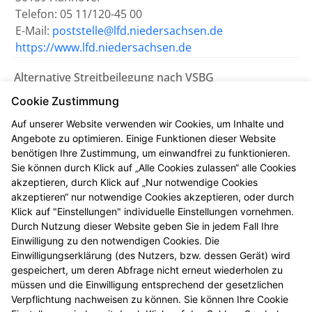
Telefon: 05 11/120-45 00
E-Mail:
poststelle@lfd.niedersachsen.de
https://www.lfd.niedersachsen.de
Alternative Streitbeilegung nach VSBG
Wir sind bemüht, eventuelle
Cookie Zustimmung
Meinungsverschiedenheiten aus unserem Vertrag
Auf unserer Website verwenden wir Cookies, um Inhalte und
einvernehmlich beizulegen. Uns erreichen Sie dazu
Angebote zu optimieren. Einige Funktionen dieser Website
auch per E-Mail unter
info@die-alte-stadtapotheke.de
.
benötigen Ihre Zustimmung, um einwandfrei zu funktionieren.
Sie können durch Klick auf „Alle Cookies zulassen“ alle Cookies
Wir nehmen nicht an einem
akzeptieren, durch Klick auf „Nur notwendige Cookies
Streitbeilegungsverfahren vor einer
akzeptieren“ nur notwendige Cookies akzeptieren, oder durch
Verbraucherschlichtungsstelle teil.
Klick auf "Einstellungen" individuelle Einstellungen vornehmen.
Durch Nutzung dieser Website geben Sie in jedem Fall Ihre
Einwilligung zu den notwendigen Cookies. Die
Zuständig ist die Universalschlichtungsstelle des
Einwilligungserklärung (des Nutzers, bzw. dessen Gerät) wird
Zentrums für Schlichtung e.V., Straßburger Straße 8,
gespeichert, um deren Abfrage nicht erneut wiederholen zu
77694 Kehl am Rhein (
https://www.verbraucher-
müssen und die Einwilligung entsprechend der gesetzlichen
schlichter.de
).
Verpflichtung nachweisen zu können. Sie können Ihre Cookie