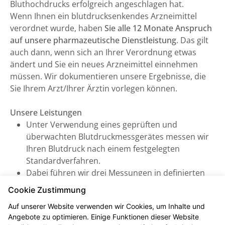
Bluthochdrucks erfolgreich angeschlagen hat.
Wenn Ihnen ein blutdrucksenkendes Arzneimittel
verordnet wurde, haben
Sie alle 12 Monate Anspruch
auf unsere pharmazeutische Dienstleistung
. Das gilt
auch dann, wenn sich an Ihrer Verordnung etwas
ändert und Sie ein neues Arzneimittel einnehmen
müssen. Wir dokumentieren unsere Ergebnisse, die
Sie Ihrem Arzt/Ihrer Ärztin vorlegen können.
Unsere Leistungen
Unter Verwendung eines geprüften und
überwachten Blutdruckmessgerätes messen wir
Ihren Blutdruck nach einem festgelegten
Standardverfahren.
Dabei führen wir drei Messungen in definierten
Abständen durch, woraus sich ein systolischer
Cookie Zustimmung
und diastolischer Mittelwert errechnen lässt (inkl.
Auf unserer Website verwenden wir Cookies, um Inhalte und
Puls). Daraus können wir eine verlässliche
Angebote zu optimieren. Einige Funktionen dieser Website
Aussage treffen und beraten Sie zu Ihrem